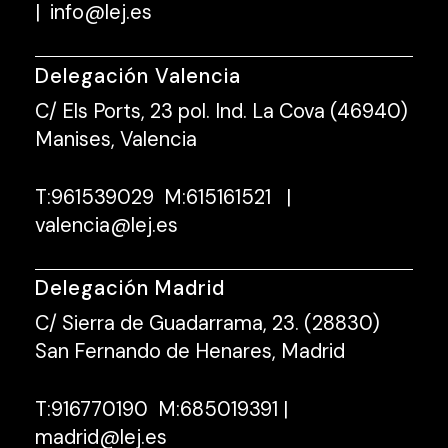
|
info@lej.es
Delegación Valencia
C/ Els Ports, 23 pol. Ind. La Cova (46940)
Manises, Valencia
T:
961539029
M:
615161521
|
valencia@lej.es
Delegación Madrid
C/ Sierra de Guadarrama, 23. (28830)
San Fernando de Henares, Madrid
T:
916770190
M:
685019391
|
madrid@lej.es