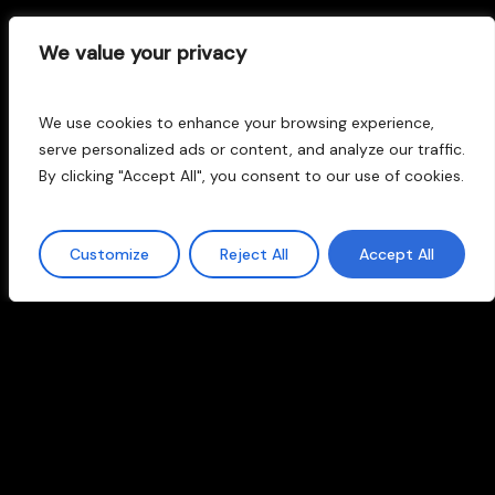
T:
961539029
M:
615161521
|
We value your privacy
valencia@lej.es
We use cookies to enhance your browsing experience,
Delegación Madrid
serve personalized ads or content, and analyze our traffic.
C/ Sierra de Guadarrama, 23. (28830)
By clicking "Accept All", you consent to our use of cookies.
San Fernando de Henares, Madrid
Customize
Reject All
Accept All
T:
916770190
M:
685019391
|
madrid@lej.es
Aviso Legal
Privacidad
Calidad
|
|
Cookies
Accesibilidad
|
Facebook
Instagram
Linkedin
|
|