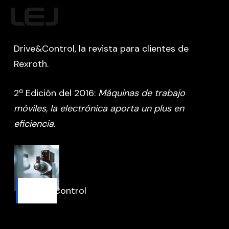
Skip
MENU
to
main
Drive&Control, la revista para clientes de
content
Rexroth.
2ª Edición del 2016:
Máquinas de trabajo
móviles, la electrónica aporta un plus en
eficiencia.
Drive&Control