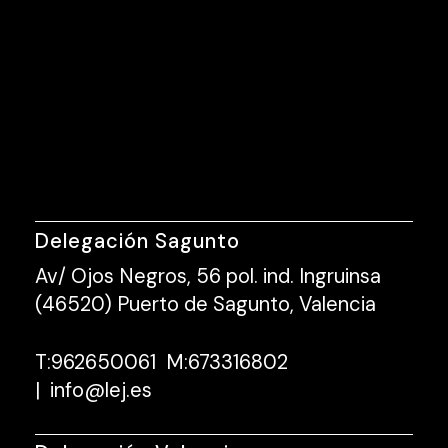
Delegación Sagunto
Av/ Ojos Negros, 56 pol. ind. Ingruinsa
(46520) Puerto de Sagunto, Valencia
T:
962650061
M:
673316802
|
info@lej.es