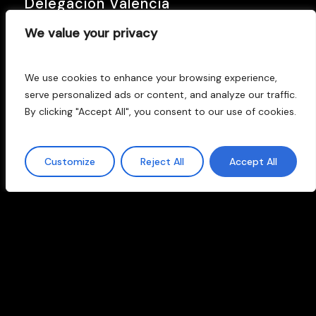
Delegación Valencia
C/ Els Ports, 23 pol. Ind. La Cova (46940)
We value your privacy
Manises, Valencia
We use cookies to enhance your browsing experience,
T:
961539029
M:
615161521
|
serve personalized ads or content, and analyze our traffic.
valencia@lej.es
By clicking "Accept All", you consent to our use of cookies.
Delegación Madrid
Customize
Reject All
Accept All
C/ Sierra de Guadarrama, 23. (28830)
San Fernando de Henares, Madrid
T:
916770190
M:
685019391
|
madrid@lej.es
Aviso Legal
Privacidad
Calidad
|
|