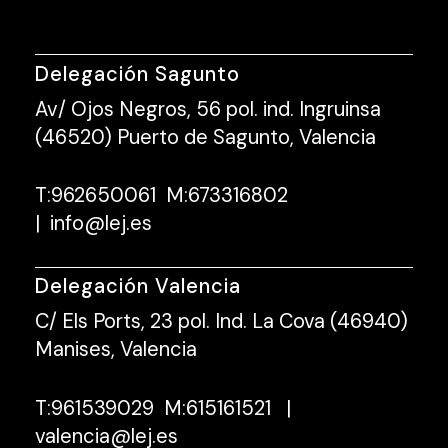
Delegación Sagunto
Av/ Ojos Negros, 56 pol. ind. Ingruinsa
(46520) Puerto de Sagunto, Valencia
T:
962650061
M:
673316802
|
info@lej.es
Delegación Valencia
C/ Els Ports, 23 pol. Ind. La Cova (46940)
Manises, Valencia
T:
961539029
M:
615161521
|
valencia@lej.es