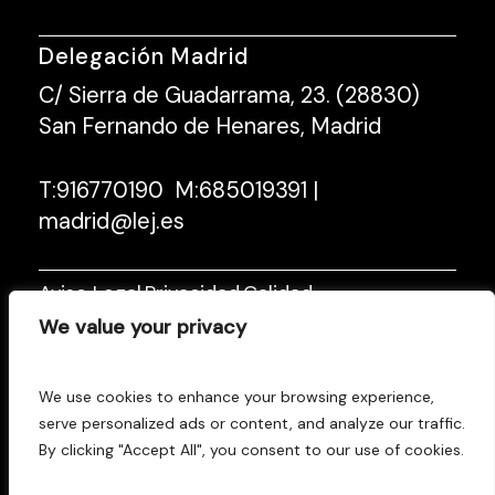
Delegación Madrid
C/ Sierra de Guadarrama, 23. (28830)
San Fernando de Henares, Madrid
T:
916770190
M:
685019391
|
madrid@lej.es
Aviso Legal
Privacidad
Calidad
|
|
We value your privacy
Cookies
Accesibilidad
|
Facebook
Instagram
Linkedin
|
|
We use cookies to enhance your browsing experience,
serve personalized ads or content, and analyze our traffic.
By clicking "Accept All", you consent to our use of cookies.